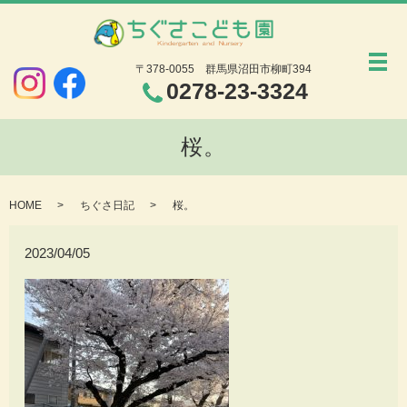
メ
〒378-0055
群馬県沼田市柳町394
0278-23-3324
桜。
HOME
ちぐさ日記
桜。
2023/04/05