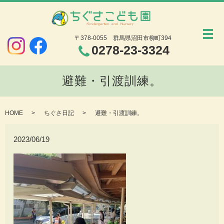
メ
〒378-0055
群馬県沼田市柳町394
0278-23-3324
避難・引渡訓練。
HOME
ちぐさ日記
避難・引渡訓練。
2023/06/19