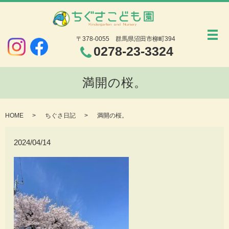
メ
〒378-0055
群馬県沼田市柳町394
0278-23-3324
満開の桜。
HOME
ちぐさ日記
満開の桜。
2024/04/14